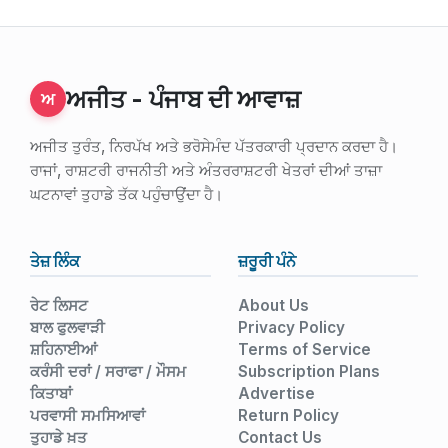
ਅਜੀਤ - ਪੰਜਾਬ ਦੀ ਆਵਾਜ਼
ਅ
ਅਜੀਤ ਤੁਰੰਤ, ਨਿਰਪੱਖ ਅਤੇ ਭਰੋਸੇਮੰਦ ਪੱਤਰਕਾਰੀ ਪ੍ਰਦਾਨ ਕਰਦਾ ਹੈ।
ਰਾਜਾਂ, ਰਾਸ਼ਟਰੀ ਰਾਜਨੀਤੀ ਅਤੇ ਅੰਤਰਰਾਸ਼ਟਰੀ ਖੇਤਰਾਂ ਦੀਆਂ ਤਾਜ਼ਾ
ਘਟਨਾਵਾਂ ਤੁਹਾਡੇ ਤੱਕ ਪਹੁੰਚਾਉਂਦਾ ਹੈ।
ਤੇਜ਼ ਲਿੰਕ
ਜ਼ਰੂਰੀ ਪੰਨੇ
ਰੇਟ ਲਿਸਟ
About Us
ਬਾਲ ਫੁਲਵਾੜੀ
Privacy Policy
ਸ਼ਹਿਨਾਈਆਂ
Terms of Service
ਕਰੰਸੀ ਦਰਾਂ / ਸਰਾਫਾ / ਮੌਸਮ
Subscription Plans
ਕਿਤਾਬਾਂ
Advertise
ਪਰਵਾਸੀ ਸਮਸਿਆਵਾਂ
Return Policy
ਤੁਹਾਡੇ ਖ਼ਤ
Contact Us