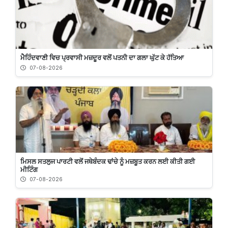
ਮੈਹਿੰਦਵਾਣੀ ਵਿਚ ਪ੍ਰਵਾਸੀ ਮਜ਼ਦੂਰ ਵਲੋਂ ਪਤਨੀ ਦਾ ਗਲਾ ਘੁੱਟ ਕੇ ਹੱਤਿਆ
07-08-2026
ਮਿਸਲ ਸਤਲੁਜ ਪਾਰਟੀ ਵਲੋਂ ਜਥੇਬੰਦਕ ਢਾਂਚੇ ਨੂੰ ਮਜ਼ਬੂਤ ਕਰਨ ਲਈ ਕੀਤੀ ਗਈ
ਮੀਟਿੰਗ
07-08-2026