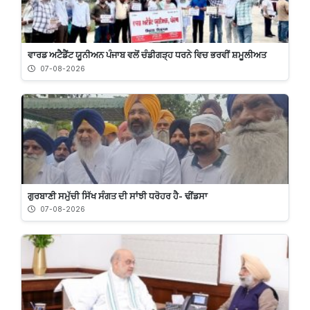
ਵਾਰਡ ਅਟੈਡੈਂਟ ਯੂਨੀਅਨ ਪੰਜਾਬ ਵਲੋਂ ਚੰਡੀਗੜ੍ਹ ਧਰਨੇ ਵਿਚ ਭਰਵੀਂ ਸ਼ਮੂਲੀਅਤ
07-08-2026
ਗੁਰਬਾਣੀ ਸਮੁੱਚੀ ਸਿੱਖ ਸੰਗਤ ਦੀ ਸਾਂਝੀ ਧਰੋਹਰ ਹੈ- ਢੀਂਡਸਾ
07-08-2026