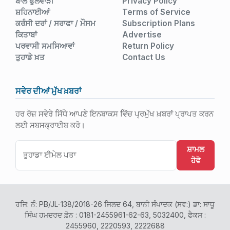
ਬਾਲ ਫੁਲਵਾੜੀ
Privacy Policy
ਸ਼ਹਿਨਾਈਆਂ
Terms of Service
ਕਰੰਸੀ ਦਰਾਂ / ਸਰਾਫਾ / ਮੌਸਮ
Subscription Plans
ਕਿਤਾਬਾਂ
Advertise
ਪਰਵਾਸੀ ਸਮਸਿਆਵਾਂ
Return Policy
ਤੁਹਾਡੇ ਖ਼ਤ
Contact Us
ਸਵੇਰ ਦੀਆਂ ਮੁੱਖ ਖ਼ਬਰਾਂ
ਹਰ ਰੋਜ਼ ਸਵੇਰੇ ਸਿੱਧੇ ਆਪਣੇ ਇਨਬਾਕਸ ਵਿੱਚ ਪ੍ਰਮੁੱਖ ਖ਼ਬਰਾਂ ਪ੍ਰਾਪਤ ਕਰਨ
ਲਈ ਸਬਸਕ੍ਰਾਈਬ ਕਰੋ।
ਸ਼ਾਮਲ
ਹੋਵੋ
ਰਜਿ: ਨੰ: PB/JL-138/2018-26 ਜਿਲਦ 64, ਬਾਨੀ ਸੰਪਾਦਕ (ਸਵ:) ਡਾ: ਸਾਧੂ
ਸਿੰਘ ਹਮਦਰਦ ਫ਼ੋਨ : 0181-2455961-62-63, 5032400, ਫੈਕਸ :
2455960, 2220593, 2222688