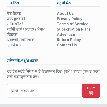
ਤੇਜ਼ ਲਿੰਕ
ਜ਼ਰੂਰੀ ਪੰਨੇ
ਰੇਟ ਲਿਸਟ
About Us
ਬਾਲ ਫੁਲਵਾੜੀ
Privacy Policy
ਸ਼ਹਿਨਾਈਆਂ
Terms of Service
ਕਰੰਸੀ ਦਰਾਂ / ਸਰਾਫਾ / ਮੌਸਮ
Subscription Plans
ਕਿਤਾਬਾਂ
Advertise
ਪਰਵਾਸੀ ਸਮਸਿਆਵਾਂ
Return Policy
ਤੁਹਾਡੇ ਖ਼ਤ
Contact Us
ਸਵੇਰ ਦੀਆਂ ਮੁੱਖ ਖ਼ਬਰਾਂ
ਹਰ ਰੋਜ਼ ਸਵੇਰੇ ਸਿੱਧੇ ਆਪਣੇ ਇਨਬਾਕਸ ਵਿੱਚ ਪ੍ਰਮੁੱਖ ਖ਼ਬਰਾਂ ਪ੍ਰਾਪਤ ਕਰਨ
ਲਈ ਸਬਸਕ੍ਰਾਈਬ ਕਰੋ।
ਸ਼ਾਮਲ
ਹੋਵੋ