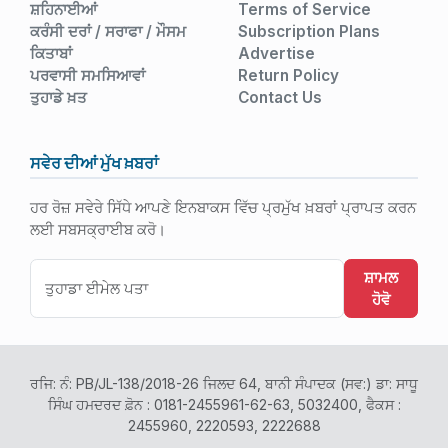
ਸ਼ਹਿਨਾਈਆਂ
Terms of Service
ਕਰੰਸੀ ਦਰਾਂ / ਸਰਾਫਾ / ਮੌਸਮ
Subscription Plans
ਕਿਤਾਬਾਂ
Advertise
ਪਰਵਾਸੀ ਸਮਸਿਆਵਾਂ
Return Policy
ਤੁਹਾਡੇ ਖ਼ਤ
Contact Us
ਸਵੇਰ ਦੀਆਂ ਮੁੱਖ ਖ਼ਬਰਾਂ
ਹਰ ਰੋਜ਼ ਸਵੇਰੇ ਸਿੱਧੇ ਆਪਣੇ ਇਨਬਾਕਸ ਵਿੱਚ ਪ੍ਰਮੁੱਖ ਖ਼ਬਰਾਂ ਪ੍ਰਾਪਤ ਕਰਨ
ਲਈ ਸਬਸਕ੍ਰਾਈਬ ਕਰੋ।
ਸ਼ਾਮਲ
ਹੋਵੋ
ਰਜਿ: ਨੰ: PB/JL-138/2018-26 ਜਿਲਦ 64, ਬਾਨੀ ਸੰਪਾਦਕ (ਸਵ:) ਡਾ: ਸਾਧੂ
ਸਿੰਘ ਹਮਦਰਦ ਫ਼ੋਨ : 0181-2455961-62-63, 5032400, ਫੈਕਸ :
2455960, 2220593, 2222688