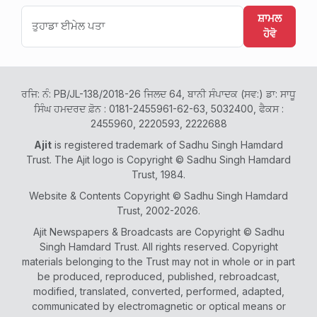
ਸ਼ਾਮਲ
ਹੋਵੋ
ਰਜਿ: ਨੰ: PB/JL-138/2018-26 ਜਿਲਦ 64, ਬਾਨੀ ਸੰਪਾਦਕ (ਸਵ:) ਡਾ: ਸਾਧੂ
ਸਿੰਘ ਹਮਦਰਦ ਫ਼ੋਨ : 0181-2455961-62-63, 5032400, ਫੈਕਸ :
2455960, 2220593, 2222688
Ajit
is registered trademark of Sadhu Singh Hamdard
Trust. The Ajit logo is Copyright © Sadhu Singh Hamdard
Trust, 1984.
Website & Contents Copyright © Sadhu Singh Hamdard
Trust, 2002-2026.
Ajit Newspapers & Broadcasts are Copyright © Sadhu
Singh Hamdard Trust. All rights reserved. Copyright
materials belonging to the Trust may not in whole or in part
be produced, reproduced, published, rebroadcast,
modified, translated, converted, performed, adapted,
communicated by electromagnetic or optical means or