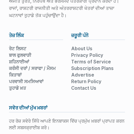
ਅਜੀਤ ਤੁਰੰਤ, ਨਿਰਪੱਖ ਅਤੇ ਭਰੋਸੇਮੰਦ ਪੱਤਰਕਾਰੀ ਪ੍ਰਦਾਨ ਕਰਦਾ ਹੈ।
ਰਾਜਾਂ, ਰਾਸ਼ਟਰੀ ਰਾਜਨੀਤੀ ਅਤੇ ਅੰਤਰਰਾਸ਼ਟਰੀ ਖੇਤਰਾਂ ਦੀਆਂ ਤਾਜ਼ਾ
ਘਟਨਾਵਾਂ ਤੁਹਾਡੇ ਤੱਕ ਪਹੁੰਚਾਉਂਦਾ ਹੈ।
ਤੇਜ਼ ਲਿੰਕ
ਜ਼ਰੂਰੀ ਪੰਨੇ
ਰੇਟ ਲਿਸਟ
About Us
ਬਾਲ ਫੁਲਵਾੜੀ
Privacy Policy
ਸ਼ਹਿਨਾਈਆਂ
Terms of Service
ਕਰੰਸੀ ਦਰਾਂ / ਸਰਾਫਾ / ਮੌਸਮ
Subscription Plans
ਕਿਤਾਬਾਂ
Advertise
ਪਰਵਾਸੀ ਸਮਸਿਆਵਾਂ
Return Policy
ਤੁਹਾਡੇ ਖ਼ਤ
Contact Us
ਸਵੇਰ ਦੀਆਂ ਮੁੱਖ ਖ਼ਬਰਾਂ
ਹਰ ਰੋਜ਼ ਸਵੇਰੇ ਸਿੱਧੇ ਆਪਣੇ ਇਨਬਾਕਸ ਵਿੱਚ ਪ੍ਰਮੁੱਖ ਖ਼ਬਰਾਂ ਪ੍ਰਾਪਤ ਕਰਨ
ਲਈ ਸਬਸਕ੍ਰਾਈਬ ਕਰੋ।