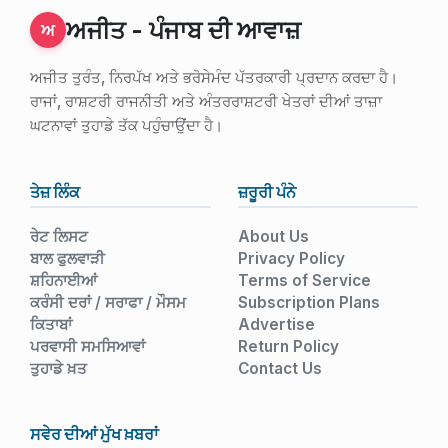
ਅਜੀਤ - ਪੰਜਾਬ ਦੀ ਆਵਾਜ਼
ਅ
ਅਜੀਤ ਤੁਰੰਤ, ਨਿਰਪੱਖ ਅਤੇ ਭਰੋਸੇਮੰਦ ਪੱਤਰਕਾਰੀ ਪ੍ਰਦਾਨ ਕਰਦਾ ਹੈ।
ਰਾਜਾਂ, ਰਾਸ਼ਟਰੀ ਰਾਜਨੀਤੀ ਅਤੇ ਅੰਤਰਰਾਸ਼ਟਰੀ ਖੇਤਰਾਂ ਦੀਆਂ ਤਾਜ਼ਾ
ਘਟਨਾਵਾਂ ਤੁਹਾਡੇ ਤੱਕ ਪਹੁੰਚਾਉਂਦਾ ਹੈ।
ਤੇਜ਼ ਲਿੰਕ
ਜ਼ਰੂਰੀ ਪੰਨੇ
ਰੇਟ ਲਿਸਟ
About Us
ਬਾਲ ਫੁਲਵਾੜੀ
Privacy Policy
ਸ਼ਹਿਨਾਈਆਂ
Terms of Service
ਕਰੰਸੀ ਦਰਾਂ / ਸਰਾਫਾ / ਮੌਸਮ
Subscription Plans
ਕਿਤਾਬਾਂ
Advertise
ਪਰਵਾਸੀ ਸਮਸਿਆਵਾਂ
Return Policy
ਤੁਹਾਡੇ ਖ਼ਤ
Contact Us
ਸਵੇਰ ਦੀਆਂ ਮੁੱਖ ਖ਼ਬਰਾਂ