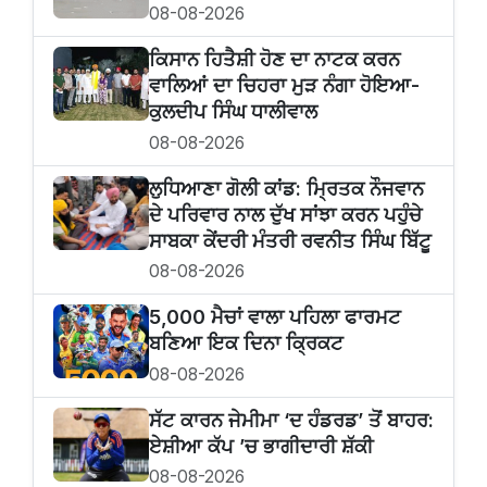
08-08-2026
ਕਿਸਾਨ ਹਿਤੈਸ਼ੀ ਹੋਣ ਦਾ ਨਾਟਕ ਕਰਨ
ਵਾਲਿਆਂ ਦਾ ਚਿਹਰਾ ਮੁੜ ਨੰਗਾ ਹੋਇਆ-
ਕੁਲਦੀਪ ਸਿੰਘ ਧਾਲੀਵਾਲ
08-08-2026
ਲੁਧਿਆਣਾ ਗੋਲੀ ਕਾਂਡ: ਮ੍ਰਿਤਕ ਨੌਜਵਾਨ
ਦੇ ਪਰਿਵਾਰ ਨਾਲ ਦੁੱਖ ਸਾਂਝਾ ਕਰਨ ਪਹੁੰਚੇ
ਸਾਬਕਾ ਕੇਂਦਰੀ ਮੰਤਰੀ ਰਵਨੀਤ ਸਿੰਘ ਬਿੱਟੂ
08-08-2026
5,000 ਮੈਚਾਂ ਵਾਲਾ ਪਹਿਲਾ ਫਾਰਮਟ
ਬਣਿਆ ਇਕ ਦਿਨਾ ਕ੍ਰਿਕਟ
08-08-2026
ਸੱਟ ਕਾਰਨ ਜੇਮੀਮਾ ‘ਦ ਹੰਡਰਡ’ ਤੋਂ ਬਾਹਰ:
ਏਸ਼ੀਆ ਕੱਪ ’ਚ ਭਾਗੀਦਾਰੀ ਸ਼ੱਕੀ
08-08-2026