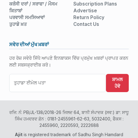
ਕਰੰਸੀ ਦਰਾਂ / ਸਰਾਫਾ / ਮੌਸਮ
Subscription Plans
ਕਿਤਾਬਾਂ
Advertise
ਪਰਵਾਸੀ ਸਮਸਿਆਵਾਂ
Return Policy
ਤੁਹਾਡੇ ਖ਼ਤ
Contact Us
ਸਵੇਰ ਦੀਆਂ ਮੁੱਖ ਖ਼ਬਰਾਂ
ਹਰ ਰੋਜ਼ ਸਵੇਰੇ ਸਿੱਧੇ ਆਪਣੇ ਇਨਬਾਕਸ ਵਿੱਚ ਪ੍ਰਮੁੱਖ ਖ਼ਬਰਾਂ ਪ੍ਰਾਪਤ ਕਰਨ
ਲਈ ਸਬਸਕ੍ਰਾਈਬ ਕਰੋ।
ਸ਼ਾਮਲ
ਹੋਵੋ
ਰਜਿ: ਨੰ: PB/JL-138/2018-26 ਜਿਲਦ 64, ਬਾਨੀ ਸੰਪਾਦਕ (ਸਵ:) ਡਾ: ਸਾਧੂ
ਸਿੰਘ ਹਮਦਰਦ ਫ਼ੋਨ : 0181-2455961-62-63, 5032400, ਫੈਕਸ :
2455960, 2220593, 2222688
Ajit
is registered trademark of Sadhu Singh Hamdard