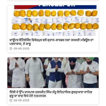
ਕਾਊਂਟਰ ਇੰਟੈਲੀਜੈਂਸ ਫਿਰੋਜ਼ਪੁਰ ਵਲੋਂ ਕ੍ਰਾਸ-ਬਾਰਡਰ ਨਸ਼ਾ ਤਸਕਰੀ ਮਡਿਊਲ ਦਾ
ਪਰਦਾਫਾਸ਼, ਦੋ ਕਾਬੂ
08-08-2026
ਦਿੱਲੀ ਦੇ ਉੱਪ ਰਾਜਪਾਲ ਤਰਨਜੀਤ ਸਿੰਘ ਸੰਧੂ ਇਤਿਹਾਸਿਕ ਗੁਰਦੁਆਰਾ ਸਾਹਿਬ
ਗੁਰੂ ਕਾ ਬਾਗ ਵਿਖੇ ਹੋਏ ਨਤਮਸਤਕ
08-08-2026