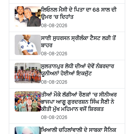
ਲਿਓਨਲ ਮੈਸੀ ਦੇ ਪਿਤਾ ਦਾ 68 ਸਾਲ ਦੀ
ਉਮਰ ’ਚ ਦਿਹਾਂਤ
08-08-2026
ਸਾਈ ਸੁਧਰਸਨ ਸ੍ਰੀਲੰਕਾ ਟੈਸਟ ਲੜੀ ਤੋਂ
ਬਾਹਰ
08-08-2026
ਸੁਲਤਾਨਪੁਰ ਲੋਧੀ ਦੀਆਂ ਦੋਵੇਂ ਨੰਬਰਦਾਰ
ਯੂਨੀਅਨਾਂ ਹੋਈਆਂ ਇਕਜੁੱਟ
08-08-2026
ਤੀਆਂ ਮੌਕੇ ਲੱਗੀਆਂ ਰੌਣਕਾਂ 'ਚ ਸੀਨੀਅਰ
ਭਾਜਪਾ ਆਗੂ ਗੁਰਦਰਸ਼ਨ ਸਿੰਘ ਸੈਣੀ ਨੇ
ਕੀਤੀ ਮੁੱਖ ਮਹਿਮਾਨ ਵਜੋਂ ਸ਼ਿਰਕਤ
08-08-2026
ਖਿਆਲੀ ਚਹਿਲਾਂਵਾਲੀ ਦੇ ਸਾਬਕਾ ਸੈਨਿਕ