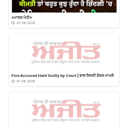
⭐️ਮਾਣਕ ਮੋਤੀ⭐️
07-08-2026
Five Accused Held Guilty by Court | ਬਾਲ ਜਿਨਸੀ ਸ਼ੋਸ਼ਣ ਮਾਮਲੇ
07-08-2026