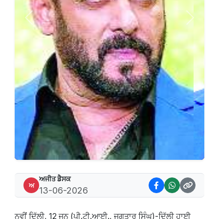
Previous
Next
ਅਜੀਤ ਡੈਸਕ
ਅ
13-06-2026
ਨਵੀਂ ਦਿੱਲੀ, 12 ਜੂਨ (ਪੀ.ਟੀ.ਆਈ., ਜਗਤਾਰ ਸਿੰਘ)-ਦਿੱਲੀ ਹਾਈ