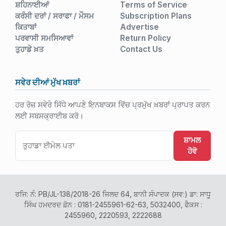
ਸ਼ਹਿਨਾਈਆਂ
Terms of Service
ਕਰੰਸੀ ਦਰਾਂ / ਸਰਾਫਾ / ਮੌਸਮ
Subscription Plans
ਕਿਤਾਬਾਂ
Advertise
ਪਰਵਾਸੀ ਸਮਸਿਆਵਾਂ
Return Policy
ਤੁਹਾਡੇ ਖ਼ਤ
Contact Us
ਸਵੇਰ ਦੀਆਂ ਮੁੱਖ ਖ਼ਬਰਾਂ
ਹਰ ਰੋਜ਼ ਸਵੇਰੇ ਸਿੱਧੇ ਆਪਣੇ ਇਨਬਾਕਸ ਵਿੱਚ ਪ੍ਰਮੁੱਖ ਖ਼ਬਰਾਂ ਪ੍ਰਾਪਤ ਕਰਨ
ਲਈ ਸਬਸਕ੍ਰਾਈਬ ਕਰੋ।
ਸ਼ਾਮਲ
ਹੋਵੋ
ਰਜਿ: ਨੰ: PB/JL-138/2018-26 ਜਿਲਦ 64, ਬਾਨੀ ਸੰਪਾਦਕ (ਸਵ:) ਡਾ: ਸਾਧੂ
ਸਿੰਘ ਹਮਦਰਦ ਫ਼ੋਨ : 0181-2455961-62-63, 5032400, ਫੈਕਸ :
2455960, 2220593, 2222688