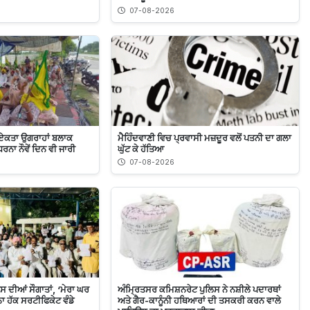
07-08-2026
ਏਕਤਾ ਉਗਰਾਹਾਂ ਬਲਾਕ
ਮੈਹਿੰਦਵਾਣੀ ਵਿਚ ਪ੍ਰਵਾਸੀ ਮਜ਼ਦੂਰ ਵਲੋਂ ਪਤਨੀ ਦਾ ਗਲਾ
ਰਨਾ ਨੌਵੇਂ ਦਿਨ ਵੀ ਜਾਰੀ
ਘੁੱਟ ਕੇ ਹੱਤਿਆ
07-08-2026
ਾਸ ਦੀਆਂ ਸੌਗਾਤਾਂ, ‘ਮੇਰਾ ਘਰ
ਅੰਮ੍ਰਿਤਸਰ ਕਮਿਸ਼ਨਰੇਟ ਪੁਲਿਸ ਨੇ ਨਸ਼ੀਲੇ ਪਦਾਰਥਾਂ
ਾ ਹੱਕ ਸਰਟੀਫਿਕੇਟ ਵੰਡੇ
ਅਤੇ ਗੈਰ-ਕਾਨੂੰਨੀ ਹਥਿਆਰਾਂ ਦੀ ਤਸਕਰੀ ਕਰਨ ਵਾਲੇ