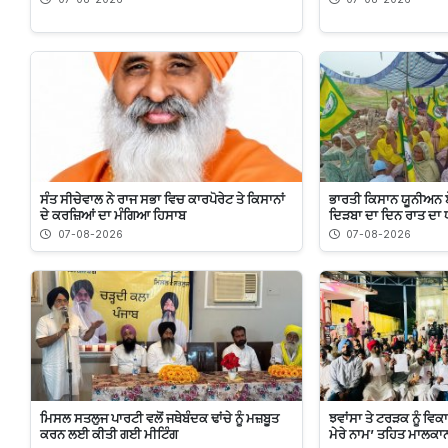
ਸੰਤ ਸੀਚੇਵਾਲ ਨੇ ਰਾਜ ਸਭਾ ਵਿਚ ਕਾਰਪੋਰੇਟ ਤੇ ਕਿਸਾਨਾਂ
ਭਾਰਤੀ ਕਿਸਾਨ ਯੂਨੀਅਨ 
ਦੇ ਕਰਜ਼ਿਆਂ ਦਾ ਮੰਗਿਆ ਹਿਸਾਬ
ਦਿੜਬਾ ਦਾ ਦਿਨ ਰਾਤ ਦਾ ਧ
07-08-2026
07-08-2026
ਮਿਸਲ ਸਤਲੁਜ ਪਾਰਟੀ ਵਲੋਂ ਜਥੇਬੰਦਕ ਢਾਂਚੇ ਨੂੰ ਮਜ਼ਬੂਤ
ਝਵਾਂਸਾ ਤੇ ਟਰੜਕ ਨੂੰ ਵਿਕ
ਕਰਨ ਲਈ ਕੀਤੀ ਗਈ ਮੀਟਿੰਗ
ਮੇਰੇ ਨਾਮ’ ਤਹਿਤ ਮਾਲਕਾਨ