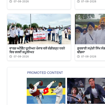
07-08-2026
07-08-2026
ਵਾਰਡ ਅਟੈਡੈਂਟ ਯੂਨੀਅਨ ਪੰਜਾਬ ਵਲੋਂ ਚੰਡੀਗੜ੍ਹ ਧਰਨੇ
ਗੁਰਬਾਣੀ ਸਮੁੱਚੀ ਸਿੱਖ ਸੰ
ਵਿਚ ਭਰਵੀਂ ਸ਼ਮੂਲੀਅਤ
ਢੀਂਡਸਾ
07-08-2026
07-08-2026