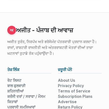
ਅਜੀਤ - ਪੰਜਾਬ ਦੀ ਆਵਾਜ਼
ਅ
ਅਜੀਤ ਤੁਰੰਤ, ਨਿਰਪੱਖ ਅਤੇ ਭਰੋਸੇਮੰਦ ਪੱਤਰਕਾਰੀ ਪ੍ਰਦਾਨ ਕਰਦਾ ਹੈ।
ਰਾਜਾਂ, ਰਾਸ਼ਟਰੀ ਰਾਜਨੀਤੀ ਅਤੇ ਅੰਤਰਰਾਸ਼ਟਰੀ ਖੇਤਰਾਂ ਦੀਆਂ ਤਾਜ਼ਾ
ਘਟਨਾਵਾਂ ਤੁਹਾਡੇ ਤੱਕ ਪਹੁੰਚਾਉਂਦਾ ਹੈ।
ਤੇਜ਼ ਲਿੰਕ
ਜ਼ਰੂਰੀ ਪੰਨੇ
ਰੇਟ ਲਿਸਟ
About Us
ਬਾਲ ਫੁਲਵਾੜੀ
Privacy Policy
ਸ਼ਹਿਨਾਈਆਂ
Terms of Service
ਕਰੰਸੀ ਦਰਾਂ / ਸਰਾਫਾ / ਮੌਸਮ
Subscription Plans
ਕਿਤਾਬਾਂ
Advertise
ਪਰਵਾਸੀ ਸਮਸਿਆਵਾਂ
Return Policy