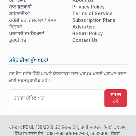
ਰੇਟ ਲਿਸਟ
About Us
ਬਾਲ ਫੁਲਵਾੜੀ
Privacy Policy
ਸ਼ਹਿਨਾਈਆਂ
Terms of Service
ਕਰੰਸੀ ਦਰਾਂ / ਸਰਾਫਾ / ਮੌਸਮ
Subscription Plans
ਕਿਤਾਬਾਂ
Advertise
ਪਰਵਾਸੀ ਸਮਸਿਆਵਾਂ
Return Policy
ਤੁਹਾਡੇ ਖ਼ਤ
Contact Us
ਸਵੇਰ ਦੀਆਂ ਮੁੱਖ ਖ਼ਬਰਾਂ
ਹਰ ਰੋਜ਼ ਸਵੇਰੇ ਸਿੱਧੇ ਆਪਣੇ ਇਨਬਾਕਸ ਵਿੱਚ ਪ੍ਰਮੁੱਖ ਖ਼ਬਰਾਂ ਪ੍ਰਾਪਤ ਕਰਨ
ਲਈ ਸਬਸਕ੍ਰਾਈਬ ਕਰੋ।
ਸ਼ਾਮਲ
ਹੋਵੋ
ਰਜਿ: ਨੰ: PB/JL-138/2018-26 ਜਿਲਦ 64, ਬਾਨੀ ਸੰਪਾਦਕ (ਸਵ:) ਡਾ: ਸਾਧੂ
ਸਿੰਘ ਹਮਦਰਦ ਫ਼ੋਨ : 0181-2455961-62-63, 5032400, ਫੈਕਸ :