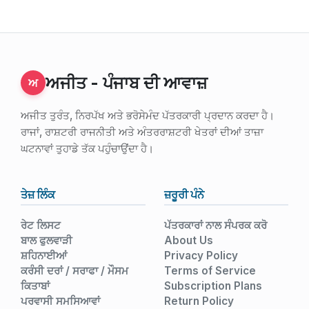
ਅਜੀਤ - ਪੰਜਾਬ ਦੀ ਆਵਾਜ਼
ਅ
ਅਜੀਤ ਤੁਰੰਤ, ਨਿਰਪੱਖ ਅਤੇ ਭਰੋਸੇਮੰਦ ਪੱਤਰਕਾਰੀ ਪ੍ਰਦਾਨ ਕਰਦਾ ਹੈ।
ਰਾਜਾਂ, ਰਾਸ਼ਟਰੀ ਰਾਜਨੀਤੀ ਅਤੇ ਅੰਤਰਰਾਸ਼ਟਰੀ ਖੇਤਰਾਂ ਦੀਆਂ ਤਾਜ਼ਾ
ਘਟਨਾਵਾਂ ਤੁਹਾਡੇ ਤੱਕ ਪਹੁੰਚਾਉਂਦਾ ਹੈ।
ਤੇਜ਼ ਲਿੰਕ
ਜ਼ਰੂਰੀ ਪੰਨੇ
ਰੇਟ ਲਿਸਟ
ਪੱਤਰਕਾਰਾਂ ਨਾਲ ਸੰਪਰਕ ਕਰੋ
ਬਾਲ ਫੁਲਵਾੜੀ
About Us
ਸ਼ਹਿਨਾਈਆਂ
Privacy Policy
ਕਰੰਸੀ ਦਰਾਂ / ਸਰਾਫਾ / ਮੌਸਮ
Terms of Service
ਕਿਤਾਬਾਂ
Subscription Plans
ਪਰਵਾਸੀ ਸਮਸਿਆਵਾਂ
Return Policy