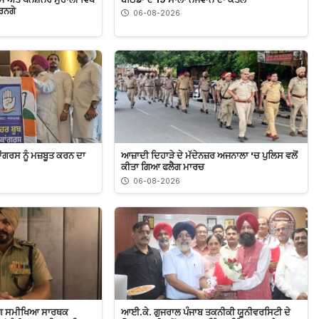
ੇਰਨਗੇ
06-08-2026
ਕਾਂਗਰਸ ਨੂੰ ਮਜ਼ਬੂਤ ਕਰਨ ਦਾ
ਆਜ਼ਾਦੀ ਦਿਹਾੜੇ ਦੇ ਮੱਦੇਨਜ਼ਰ ਅਜਨਾਲਾ 'ਚ ਪੁਲਿਸ ਵਲੋਂ
ਕੀਤਾ ਗਿਆ ਫਲੈਗ ਮਾਰਚ
06-08-2026
ਡਿੰਗ ਸਮੀਖਿਆ ਸਾਰਥਕ
ਆਈ.ਕੇ. ਗੁਜਰਾਲ ਪੰਜਾਬ ਤਕਨੀਕੀ ਯੂਨੀਵਰਸਿਟੀ ਦੇ