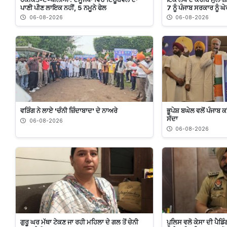
ਪਾਣੀ ਪੀਣ ਲਾਇਕ ਨਹੀਂ, 5 ਨਮੂਨੇ ਫੇਲ
7 ਨੂੰ ਪੰਜਾਬ ਸਰਕਾਰ ਨੂੰ ਘ
06-08-2026
06-08-2026
ਵੜਿੰਗ ਨੇ ਲਾਏ 'ਚੰਨੀ ਜ਼ਿੰਦਾਬਾਦ' ਦੇ ਨਾਅਰੇ
ਭੂਪੇਸ਼ ਬਘੇਲ ਵਲੋਂ ਪੰਜਾਬ 
ਸੱਦਾ
06-08-2026
06-08-2026
ਗੁਰੂ ਘਰ ਮੱਥਾ ਟੇਕਣ ਜਾ ਰਹੀ ਮਹਿਲਾ ਦੇ ਗਲ ਤੋਂ ਚੇਨੀ
ਪੁਲਿਸ ਵਲੋ ਕੇਸਾ ਦੀ ਪੈ