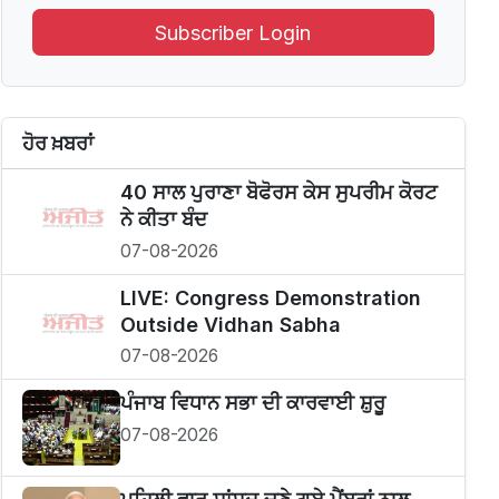
Subscriber Login
ਹੋਰ ਖ਼ਬਰਾਂ
40 ਸਾਲ ਪੁਰਾਣਾ ਬੋਫੋਰਸ ਕੇਸ ਸੁਪਰੀਮ ਕੋਰਟ
ਨੇ ਕੀਤਾ ਬੰਦ
07-08-2026
LIVE: Congress Demonstration
Outside Vidhan Sabha
07-08-2026
ਪੰਜਾਬ ਵਿਧਾਨ ਸਭਾ ਦੀ ਕਾਰਵਾਈ ਸ਼ੁਰੂ
07-08-2026