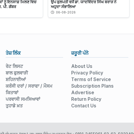
ਾਂ ਨੂੰ ਇਨਸਾਫ਼ ਮਿਲਣ ਵਿਚ
ਉਪ ਕੁਲਪਤੀ ਵਜੋਂ ਡਾ. ਯਾਦਵਿੰਦਰ ਸਿੰਘ ਬਰਾੜ ਨੇ
ਸ. ਪੀ. ਗੱਬਰ
ਅਹੁਦਾ ਸੰਭਾਲਿਆ
06-08-2026
ਤੇਜ਼ ਲਿੰਕ
ਜ਼ਰੂਰੀ ਪੰਨੇ
ਰੇਟ ਲਿਸਟ
About Us
ਬਾਲ ਫੁਲਵਾੜੀ
Privacy Policy
ਸ਼ਹਿਨਾਈਆਂ
Terms of Service
ਕਰੰਸੀ ਦਰਾਂ / ਸਰਾਫਾ / ਮੌਸਮ
Subscription Plans
ਕਿਤਾਬਾਂ
Advertise
ਪਰਵਾਸੀ ਸਮਸਿਆਵਾਂ
Return Policy
ਤੁਹਾਡੇ ਖ਼ਤ
Contact Us