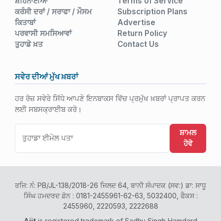
ਸ਼ਹਿਨਾਈਆਂ
Terms of Service
ਕਰੰਸੀ ਦਰਾਂ / ਸਰਾਫਾ / ਮੌਸਮ
Subscription Plans
ਕਿਤਾਬਾਂ
Advertise
ਪਰਵਾਸੀ ਸਮਸਿਆਵਾਂ
Return Policy
ਤੁਹਾਡੇ ਖ਼ਤ
Contact Us
ਸਵੇਰ ਦੀਆਂ ਮੁੱਖ ਖ਼ਬਰਾਂ
ਹਰ ਰੋਜ਼ ਸਵੇਰੇ ਸਿੱਧੇ ਆਪਣੇ ਇਨਬਾਕਸ ਵਿੱਚ ਪ੍ਰਮੁੱਖ ਖ਼ਬਰਾਂ ਪ੍ਰਾਪਤ ਕਰਨ
ਲਈ ਸਬਸਕ੍ਰਾਈਬ ਕਰੋ।
ਸ਼ਾਮਲ
ਹੋਵੋ
ਰਜਿ: ਨੰ: PB/JL-138/2018-26 ਜਿਲਦ 64, ਬਾਨੀ ਸੰਪਾਦਕ (ਸਵ:) ਡਾ: ਸਾਧੂ
ਸਿੰਘ ਹਮਦਰਦ ਫ਼ੋਨ : 0181-2455961-62-63, 5032400, ਫੈਕਸ :
2455960, 2220593, 2222688
Ajit
is registered trademark of Sadhu Singh Hamdard