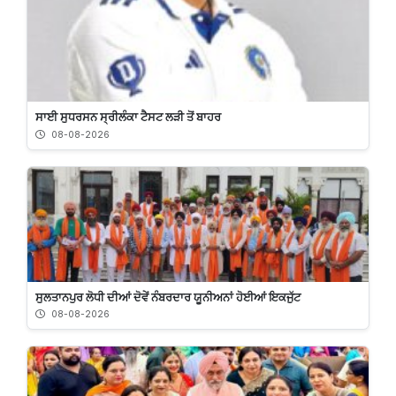
ਸਾਈ ਸੁਧਰਸਨ ਸ੍ਰੀਲੰਕਾ ਟੈਸਟ ਲੜੀ ਤੋਂ ਬਾਹਰ
08-08-2026
ਸੁਲਤਾਨਪੁਰ ਲੋਧੀ ਦੀਆਂ ਦੋਵੇਂ ਨੰਬਰਦਾਰ ਯੂਨੀਅਨਾਂ ਹੋਈਆਂ ਇਕਜੁੱਟ
08-08-2026