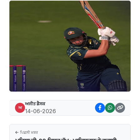
ਅਜੀਤ ਡੈਸਕ
ਅ
14-06-2026
ਪਿਛਲੀ ਖ਼ਬਰ