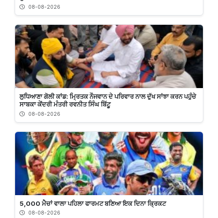
08-08-2026
ਲੁਧਿਆਣਾ ਗੋਲੀ ਕਾਂਡ: ਮ੍ਰਿਤਕ ਨੌਜਵਾਨ ਦੇ ਪਰਿਵਾਰ ਨਾਲ ਦੁੱਖ ਸਾਂਝਾ ਕਰਨ ਪਹੁੰਚੇ
ਸਾਬਕਾ ਕੇਂਦਰੀ ਮੰਤਰੀ ਰਵਨੀਤ ਸਿੰਘ ਬਿੱਟੂ
08-08-2026
5,000 ਮੈਚਾਂ ਵਾਲਾ ਪਹਿਲਾ ਫਾਰਮਟ ਬਣਿਆ ਇਕ ਦਿਨਾ ਕ੍ਰਿਕਟ
08-08-2026