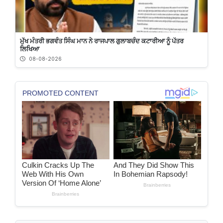
ਮੁੱਖ ਮੰਤਰੀ ਭਗਵੰਤ ਸਿੰਘ ਮਾਨ ਨੇ ਰਾਜਪਾਲ ਗੁਲਾਬਚੰਦ ਕਟਾਰੀਆ ਨੂੰ ਪੱਤਰ
ਲਿਖਿਆ
08-08-2026