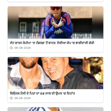
ਸੱਟ ਕਾਰਨ ਜੇਮੀਮਾ ‘ਦ ਹੰਡਰਡ’ ਤੋਂ ਬਾਹਰ: ਏਸ਼ੀਆ ਕੱਪ ’ਚ ਭਾਗੀਦਾਰੀ ਸ਼ੱਕੀ
08-08-2026
ਲਿਓਨਲ ਮੈਸੀ ਦੇ ਪਿਤਾ ਦਾ 68 ਸਾਲ ਦੀ ਉਮਰ ’ਚ ਦਿਹਾਂਤ
08-08-2026