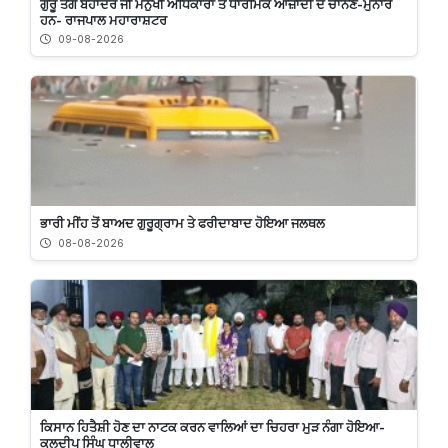
ਗੁਰੂ ਤੇਗ ਬਹਾਦਰ ਜੀ ਮਨੁੱਖੀ ਅਧਿਕਾਰਾਂ ਤੇ ਧਾਰਮਿਕ ਆਜ਼ਾਦੀ ਦੇ ਚਾਨਣ-ਮੁਨਾਰੇ
ਹਨ- ਰਾਜਪਾਲ ਮਹਾਰਾਸ਼ਟਰ
09-08-2026
ਭਾਰੀ ਮੀਂਹ ਤੋਂ ਬਾਅਦ ਗੁਰੂਗ੍ਰਾਮ ਤੇ ਫਰੀਦਾਬਾਦ ਹੋਇਆ ਜਲਥਲ
08-08-2026
ਕਿਸਾਨ ਹਿਤੈਸ਼ੀ ਹੋਣ ਦਾ ਨਾਟਕ ਕਰਨ ਵਾਲਿਆਂ ਦਾ ਚਿਹਰਾ ਮੁੜ ਨੰਗਾ ਹੋਇਆ-
ਕੁਲਦੀਪ ਸਿੰਘ ਧਾਲੀਵਾਲ