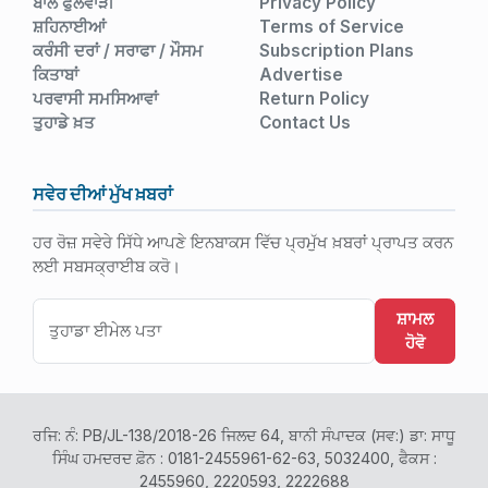
ਬਾਲ ਫੁਲਵਾੜੀ
Privacy Policy
ਸ਼ਹਿਨਾਈਆਂ
Terms of Service
ਕਰੰਸੀ ਦਰਾਂ / ਸਰਾਫਾ / ਮੌਸਮ
Subscription Plans
ਕਿਤਾਬਾਂ
Advertise
ਪਰਵਾਸੀ ਸਮਸਿਆਵਾਂ
Return Policy
ਤੁਹਾਡੇ ਖ਼ਤ
Contact Us
ਸਵੇਰ ਦੀਆਂ ਮੁੱਖ ਖ਼ਬਰਾਂ
ਹਰ ਰੋਜ਼ ਸਵੇਰੇ ਸਿੱਧੇ ਆਪਣੇ ਇਨਬਾਕਸ ਵਿੱਚ ਪ੍ਰਮੁੱਖ ਖ਼ਬਰਾਂ ਪ੍ਰਾਪਤ ਕਰਨ
ਲਈ ਸਬਸਕ੍ਰਾਈਬ ਕਰੋ।
ਸ਼ਾਮਲ
ਹੋਵੋ
ਰਜਿ: ਨੰ: PB/JL-138/2018-26 ਜਿਲਦ 64, ਬਾਨੀ ਸੰਪਾਦਕ (ਸਵ:) ਡਾ: ਸਾਧੂ
ਸਿੰਘ ਹਮਦਰਦ ਫ਼ੋਨ : 0181-2455961-62-63, 5032400, ਫੈਕਸ :
2455960, 2220593, 2222688