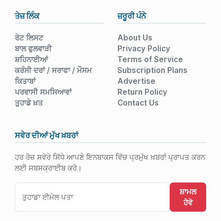
ਤੇਜ਼ ਲਿੰਕ
ਜ਼ਰੂਰੀ ਪੰਨੇ
ਰੇਟ ਲਿਸਟ
About Us
ਬਾਲ ਫੁਲਵਾੜੀ
Privacy Policy
ਸ਼ਹਿਨਾਈਆਂ
Terms of Service
ਕਰੰਸੀ ਦਰਾਂ / ਸਰਾਫਾ / ਮੌਸਮ
Subscription Plans
ਕਿਤਾਬਾਂ
Advertise
ਪਰਵਾਸੀ ਸਮਸਿਆਵਾਂ
Return Policy
ਤੁਹਾਡੇ ਖ਼ਤ
Contact Us
ਸਵੇਰ ਦੀਆਂ ਮੁੱਖ ਖ਼ਬਰਾਂ
ਹਰ ਰੋਜ਼ ਸਵੇਰੇ ਸਿੱਧੇ ਆਪਣੇ ਇਨਬਾਕਸ ਵਿੱਚ ਪ੍ਰਮੁੱਖ ਖ਼ਬਰਾਂ ਪ੍ਰਾਪਤ ਕਰਨ
ਲਈ ਸਬਸਕ੍ਰਾਈਬ ਕਰੋ।
ਸ਼ਾਮਲ
ਹੋਵੋ