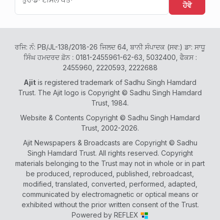
ਹੋਵੋ
ਰਜਿ: ਨੰ: PB/JL-138/2018-26 ਜਿਲਦ 64, ਬਾਨੀ ਸੰਪਾਦਕ (ਸਵ:) ਡਾ: ਸਾਧੂ
ਸਿੰਘ ਹਮਦਰਦ ਫ਼ੋਨ : 0181-2455961-62-63, 5032400, ਫੈਕਸ :
2455960, 2220593, 2222688
Ajit
is registered trademark of Sadhu Singh Hamdard
Trust. The Ajit logo is Copyright © Sadhu Singh Hamdard
Trust, 1984.
Website & Contents Copyright © Sadhu Singh Hamdard
Trust, 2002-2026.
Ajit Newspapers & Broadcasts are Copyright © Sadhu
Singh Hamdard Trust. All rights reserved. Copyright
materials belonging to the Trust may not in whole or in part
be produced, reproduced, published, rebroadcast,
modified, translated, converted, performed, adapted,
communicated by electromagnetic or optical means or
exhibited without the prior written consent of the Trust.
Powered by
REFLEX