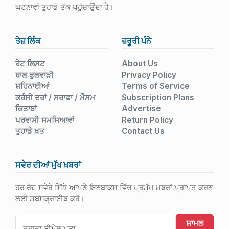
ਘਟਨਾਵਾਂ ਤੁਹਾਡੇ ਤੱਕ ਪਹੁੰਚਾਉਂਦਾ ਹੈ।
ਤੇਜ਼ ਲਿੰਕ
ਜ਼ਰੂਰੀ ਪੰਨੇ
ਰੇਟ ਲਿਸਟ
About Us
ਬਾਲ ਫੁਲਵਾੜੀ
Privacy Policy
ਸ਼ਹਿਨਾਈਆਂ
Terms of Service
ਕਰੰਸੀ ਦਰਾਂ / ਸਰਾਫਾ / ਮੌਸਮ
Subscription Plans
ਕਿਤਾਬਾਂ
Advertise
ਪਰਵਾਸੀ ਸਮਸਿਆਵਾਂ
Return Policy
ਤੁਹਾਡੇ ਖ਼ਤ
Contact Us
ਸਵੇਰ ਦੀਆਂ ਮੁੱਖ ਖ਼ਬਰਾਂ
ਹਰ ਰੋਜ਼ ਸਵੇਰੇ ਸਿੱਧੇ ਆਪਣੇ ਇਨਬਾਕਸ ਵਿੱਚ ਪ੍ਰਮੁੱਖ ਖ਼ਬਰਾਂ ਪ੍ਰਾਪਤ ਕਰਨ
ਲਈ ਸਬਸਕ੍ਰਾਈਬ ਕਰੋ।
ਸ਼ਾਮਲ