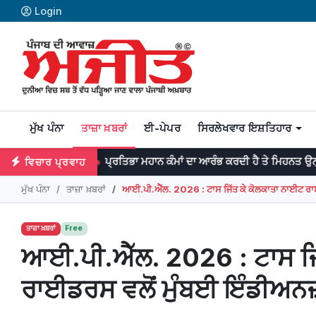
Login
ਮੁੱਖ ਪੰਨਾ
ਤਾਜ਼ਾ ਖ਼ਬਰਾਂ
ਈ-ਪੇਪਰ
ਸਿਰਲੇਖਵਾਰ ਇਸ਼ਤਿਹਾਰ
ਪ੍ਰਤਿਭਾ ਮਹਾਨ ਕੰਮਾਂ ਦਾ ਆਰੰਭ ਕਰਦੀ ਹੈ ਤੇ ਮਿਹਨਤ ਉਨ੍ਹਾਂ ਨੂੰ ਨੇਪਰੇ ਚੜ੍ਹਾ
ਵਿਚਾਰ ਪ੍ਰਵਾਹ
ਮੁੱਖ ਪੰਨਾ
ਤਾਜ਼ਾ ਖ਼ਬਰਾਂ
ਆਈ.ਪੀ.ਐੱਲ. 2026 : ਟਾਸ ਜਿੱਤ ਕੇ ਕੋਲਕਾਤਾ ਨਾਈਟ ਰਾਈਡ
ਤਾਜ਼ਾ ਖ਼ਬਰਾਂ
Free
ਆਈ.ਪੀ.ਐੱਲ. 2026 : ਟਾਸ ਜਿ
ਰਾਈਡਰਸ ਵਲੋਂ ਮੁੰਬਈ ਇੰਡੀਅਨਜ਼ ਨ