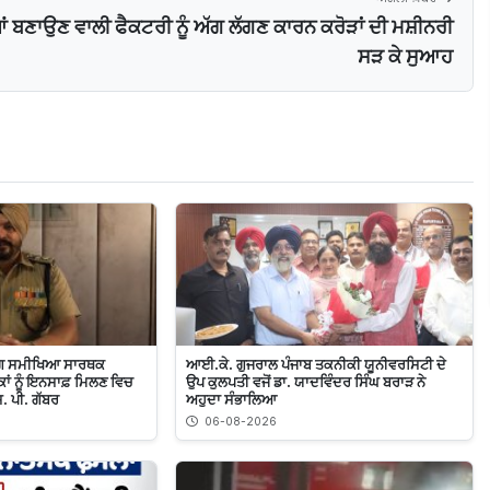
ਂ ਬਣਾਉਣ ਵਾਲੀ ਫੈਕਟਰੀ ਨੂੰ ਅੱਗ ਲੱਗਣ ਕਾਰਨ ਕਰੋੜਾਂ ਦੀ ਮਸ਼ੀਨਰੀ
ਸੜ ਕੇ ਸੁਆਹ
ਡਿੰਗ ਸਮੀਖਿਆ ਸਾਰਥਕ
ਆਈ.ਕੇ. ਗੁਜਰਾਲ ਪੰਜਾਬ ਤਕਨੀਕੀ ਯੂਨੀਵਰਸਿਟੀ ਦੇ
ਾਂ ਨੂੰ ਇਨਸਾਫ਼ ਮਿਲਣ ਵਿਚ
ਉਪ ਕੁਲਪਤੀ ਵਜੋਂ ਡਾ. ਯਾਦਵਿੰਦਰ ਸਿੰਘ ਬਰਾੜ ਨੇ
ਸ. ਪੀ. ਗੱਬਰ
ਅਹੁਦਾ ਸੰਭਾਲਿਆ
06-08-2026