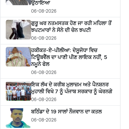
ਉਠਾਇਆ
06-08-2026
ਗੁਰੂ ਘਰ ਨਤਮਸਤਕ ਹੋਣ ਜਾ ਰਹੀ ਮਹਿਲਾ ਤੋਂ
ਝਪਟਮਾਰਾਂ ਨੇ ਸੋਨੇ ਦੀ ਚੇਨ ਝਪਟੀ
06-08-2026
ਹਕੀਕਤ-ਏ-ਪੀਲੀਆ: ਦੇਸੂਜੋਧਾ ਵਿਚ
ਟਿਊਬਵੈੱਲ ਦਾ ਪਾਣੀ ਪੀਣ ਲਾਇਕ ਨਹੀਂ, 5
ਨਮੂਨੇ ਫੇਲ
06-08-2026
ਇਕ ਲੱਖ ਦੇ ਕਰੀਬ ਮੁਲਾਜ਼ਮ ਅਤੇ ਪੈਨਸ਼ਨਰ
ਮੁਹਾਲੀ ਵਿਖੇ 7 ਨੂੰ ਪੰਜਾਬ ਸਰਕਾਰ ਨੂੰ ਘੇਰਨਗੇ
06-08-2026
ਬਠਿੰਡਾ ਦੇ 19 ਸਾਲਾਂ ਨੌਜਵਾਨ ਦਾ ਕਤਲ
06-08-2026