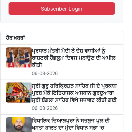
Subscriber Login
ਹੋਰ ਖ਼ਬਰਾਂ
ਪ੍ਰਧਾਨ ਮੰਤਰੀ ਮੋਦੀ ਨੇ ਦੇਸ਼ ਵਾਸੀਆਂ ਨੂੰ
ਰਾਸ਼ਟਰੀ ਹੈਂਡਲੂਮ ਦਿਵਸ ਮਨਾਉਣ ਦੀ ਅਪੀਲ
ਕੀਤੀ
06-08-2026
ਸ੍ਰੀ ਗੁਰੂ ਹਰਿਕ੍ਰਿਸ਼ਨ ਸਾਹਿਬ ਜੀ ਦੇ ਪ੍ਰਕਾਸ਼
ਪੁਰਬ ਮੌਕੇ ਇਤਿਹਾਸਕ ਅਸਥਾਨ ਗੁਰਦੁਆਰਾ
ਸ੍ਰੀ ਬੰਗਲਾ ਸਾਹਿਬ ਵਿਖੇ ਸਜਾਵਟ ਕੀਤੀ ਗਈ
06-08-2026
ਵਿਧਾਇਕ ਦਿਆਲਪੁਰਾ ਨੇ ਸਤਲੁਜ ਪੁਲ ਦੀ
ਖਸਤਾ ਹਾਲਤ ਦਾ ਮੁੱਦਾ ਵਿਧਾਨ ਸਭਾ ’ਚ