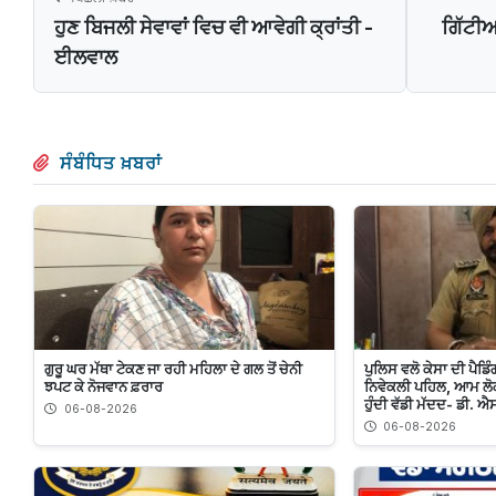
ਹੁਣ ਬਿਜਲੀ ਸੇਵਾਵਾਂ ਵਿਚ ਵੀ ਆਵੇਗੀ ਕ੍ਰਾਂਤੀ -
ਗਿੱਟੀਆ
ਈਲਵਾਲ
ਸੰਬੰਧਿਤ ਖ਼ਬਰਾਂ
ਗੁਰੂ ਘਰ ਮੱਥਾ ਟੇਕਣ ਜਾ ਰਹੀ ਮਹਿਲਾ ਦੇ ਗਲ ਤੋਂ ਚੇਨੀ
ਪੁਲਿਸ ਵਲੋ ਕੇਸਾ ਦੀ ਪੈ
ਝਪਟ ਕੇ ਨੋਜਵਾਨ ਫ਼ਰਾਰ
ਨਿਵੇਕਲੀ ਪਹਿਲ, ਆਮ ਲੋਕ
ਹੁੰਦੀ ਵੱਡੀ ਮੱਦਦ- ਡੀ. ਐ
06-08-2026
06-08-2026