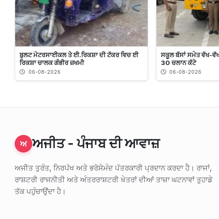
ਬੁਲਟ ਮੋਟਰਸਾਈਕਲ ਤੇ ਈ.ਰਿਕਸ਼ਾ ਦੀ ਟੱਕਰ ਵਿਚ ਈ
ਸਕੂਲ ਬੱਸਾਂ ਸਮੇਤ ਵੱਖ-ਵੱਖ
ਰਿਕਸ਼ਾ ਚਾਲਕ ਗੰਭੀਰ ਜ਼ਖਮੀ
30 ਚਲਾਨ ਕੱਟੇ
06-08-2026
06-08-2026
ਅਜੀਤ - ਪੰਜਾਬ ਦੀ ਆਵਾਜ਼
ਅ
ਅਜੀਤ ਤੁਰੰਤ, ਨਿਰਪੱਖ ਅਤੇ ਭਰੋਸੇਮੰਦ ਪੱਤਰਕਾਰੀ ਪ੍ਰਦਾਨ ਕਰਦਾ ਹੈ। ਰਾਜਾਂ,
ਰਾਸ਼ਟਰੀ ਰਾਜਨੀਤੀ ਅਤੇ ਅੰਤਰਰਾਸ਼ਟਰੀ ਖੇਤਰਾਂ ਦੀਆਂ ਤਾਜ਼ਾ ਘਟਨਾਵਾਂ ਤੁਹਾਡੇ
ਤੱਕ ਪਹੁੰਚਾਉਂਦਾ ਹੈ।