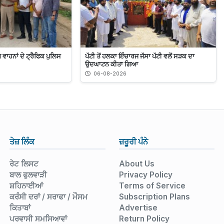
 ਵਾਹਨਾਂ ਦੇ ਟ੍ਰੈਫਿਕ ਪੁਲਿਸ
ਪੱਟੀ ਤੋਂ ਹਲਕਾ ਇੰਚਾਰਜ ਜੱਸਾ ਪੱਟੀ ਵਲੋਂ ਸੜਕ ਦਾ
ਉਦਘਾਟਨ ਕੀਤਾ ਗਿਆ
06-08-2026
ਤੇਜ਼ ਲਿੰਕ
ਜ਼ਰੂਰੀ ਪੰਨੇ
ਰੇਟ ਲਿਸਟ
About Us
ਬਾਲ ਫੁਲਵਾੜੀ
Privacy Policy
ਸ਼ਹਿਨਾਈਆਂ
Terms of Service
ਕਰੰਸੀ ਦਰਾਂ / ਸਰਾਫਾ / ਮੌਸਮ
Subscription Plans
ਕਿਤਾਬਾਂ
Advertise
ਪਰਵਾਸੀ ਸਮਸਿਆਵਾਂ
Return Policy