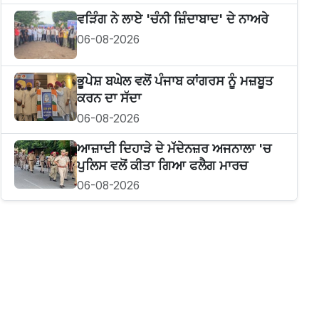
ਵੜਿੰਗ ਨੇ ਲਾਏ 'ਚੰਨੀ ਜ਼ਿੰਦਾਬਾਦ' ਦੇ ਨਾਅਰੇ
06-08-2026
ਭੂਪੇਸ਼ ਬਘੇਲ ਵਲੋਂ ਪੰਜਾਬ ਕਾਂਗਰਸ ਨੂੰ ਮਜ਼ਬੂਤ
ਕਰਨ ਦਾ ਸੱਦਾ
06-08-2026
ਆਜ਼ਾਦੀ ਦਿਹਾੜੇ ਦੇ ਮੱਦੇਨਜ਼ਰ ਅਜਨਾਲਾ 'ਚ
ਪੁਲਿਸ ਵਲੋਂ ਕੀਤਾ ਗਿਆ ਫਲੈਗ ਮਾਰਚ
06-08-2026