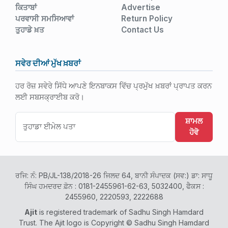
ਕਿਤਾਬਾਂ
Advertise
ਪਰਵਾਸੀ ਸਮਸਿਆਵਾਂ
Return Policy
ਤੁਹਾਡੇ ਖ਼ਤ
Contact Us
ਸਵੇਰ ਦੀਆਂ ਮੁੱਖ ਖ਼ਬਰਾਂ
ਹਰ ਰੋਜ਼ ਸਵੇਰੇ ਸਿੱਧੇ ਆਪਣੇ ਇਨਬਾਕਸ ਵਿੱਚ ਪ੍ਰਮੁੱਖ ਖ਼ਬਰਾਂ ਪ੍ਰਾਪਤ ਕਰਨ
ਲਈ ਸਬਸਕ੍ਰਾਈਬ ਕਰੋ।
ਸ਼ਾਮਲ
ਹੋਵੋ
ਰਜਿ: ਨੰ: PB/JL-138/2018-26 ਜਿਲਦ 64, ਬਾਨੀ ਸੰਪਾਦਕ (ਸਵ:) ਡਾ: ਸਾਧੂ
ਸਿੰਘ ਹਮਦਰਦ ਫ਼ੋਨ : 0181-2455961-62-63, 5032400, ਫੈਕਸ :
2455960, 2220593, 2222688
Ajit
is registered trademark of Sadhu Singh Hamdard
Trust. The Ajit logo is Copyright © Sadhu Singh Hamdard