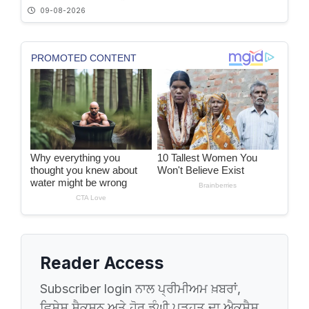
09-08-2026
Reader Access
Subscriber login ਨਾਲ ਪ੍ਰੀਮੀਅਮ ਖ਼ਬਰਾਂ,
ਵਿਸ਼ੇਸ਼ ਸੈਕਸ਼ਨ ਅਤੇ ਹੋਰ ਡੂੰਘੀ ਪੜ੍ਹਤ ਦਾ ਐਕਸੈਸ