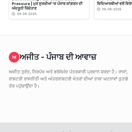
Pressure | ਮੁੜ ਸੁਰਖ਼ੀਆਂ 'ਚ ਪੰਜਾਬ ਕਾਂਗਰਸ ਦੀ
ਵਿਦਿਆਰਥੀਆਂ ਵਲੋਂ ਵਿਰੋ
ਅੰਦਰੂਨੀ ਖਿੱਚੋਤਾਣ
06-08-2026
06-08-2026
ਅਜੀਤ - ਪੰਜਾਬ ਦੀ ਆਵਾਜ਼
ਅ
ਅਜੀਤ ਤੁਰੰਤ, ਨਿਰਪੱਖ ਅਤੇ ਭਰੋਸੇਮੰਦ ਪੱਤਰਕਾਰੀ ਪ੍ਰਦਾਨ ਕਰਦਾ ਹੈ। ਰਾਜਾਂ,
ਰਾਸ਼ਟਰੀ ਰਾਜਨੀਤੀ ਅਤੇ ਅੰਤਰਰਾਸ਼ਟਰੀ ਖੇਤਰਾਂ ਦੀਆਂ ਤਾਜ਼ਾ ਘਟਨਾਵਾਂ ਤੁਹਾਡੇ
ਤੱਕ ਪਹੁੰਚਾਉਂਦਾ ਹੈ।