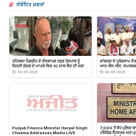
ਸੰਬੰਧਿਤ ਖ਼ਬਰਾਂ
ਤਹਿਲਕਾ ਮੈਗਜ਼ੀਨ ਦੇ ਸੰਸਥਾਪਕ ਤਰੁਣ ਤੇਜਪਾਲ ਨੂੰ
ਕਾਂਗਰਸ ਦੇ ਪ੍ਰੋਗਰਾਮ ਦੌ
ਜਿਨਸੀ ਸ਼ੋਸ਼ਣ ਦੇ ਮਾਮਲੇ ਵਿਚ 10 ਸਾਲ ਕੈਦ ਦੀ ਸਜ਼ਾ
ਆਰ.ਐੱਸ.ਐੱਸ. ਸਮਰਥਕ 
06-08-2026
06-08-2026
Punjab Finance Minister Harpal Singh
7,000 ਤੋਂ ਵੱਧ ਪੁਲਿਸ 
Cheema Addresses Media LIVE
ਟਰੈਕਿੰਗ ਨੈੱਟਵਰਕ ਅਤੇ ਪ