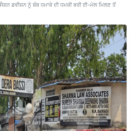
ੈਸ਼ਨ ਡਵੀਜ਼ਨ ਨੂੰ ਬੰਬ ਧਮਾਕੇ ਦੀ ਧਮਕੀ ਭਰੀ ਈ-ਮੇਲ ਮਿਲਣ ਤੋਂ