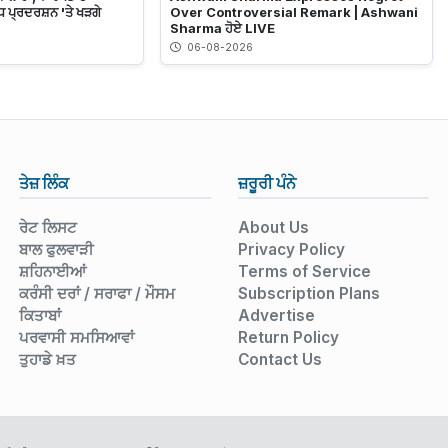
ਧ ਪ੍ਰਦਰਸ਼ਨ 'ਤੇ ਖੜਗੇ
Over Controversial Remark | Ashwani
Sharma ਹੋਏ LIVE
06-08-2026
ਤੇਜ਼ ਲਿੰਕ
ਜ਼ਰੂਰੀ ਪੰਨੇ
ਰੇਟ ਲਿਸਟ
About Us
ਬਾਲ ਫੁਲਵਾੜੀ
Privacy Policy
ਸ਼ਹਿਨਾਈਆਂ
Terms of Service
ਕਰੰਸੀ ਦਰਾਂ / ਸਰਾਫਾ / ਮੌਸਮ
Subscription Plans
ਕਿਤਾਬਾਂ
Advertise
ਪਰਵਾਸੀ ਸਮਸਿਆਵਾਂ
Return Policy
ਤੁਹਾਡੇ ਖ਼ਤ
Contact Us