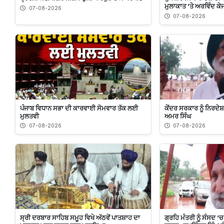
ਮੁਲਾਕਾਤ ’ਤੇ ਅਰਵਿੰਦ ਕੇ
07-08-2026
07-08-2026
ਪੰਜਾਬ ਵਿਧਾਨ ਸਭਾ ਦੀ ਕਾਰਵਾਈ ਸੋਮਵਾਰ ਤੱਕ ਲਈ
ਕੇਂਦਰ ਸਰਕਾਰ ਨੂੰ ਨਿਰਦੇ
ਮੁਲਤਵੀ
ਅਮਰ ਸਿੰਘ
07-08-2026
07-08-2026
ਸ੍ਰੀ ਦਰਬਾਰ ਸਾਹਿਬ ਸਮੂਹ ਵਿਖੇ ਅੱਠਵੇਂ ਪਾਤਸ਼ਾਹ ਦਾ
ਗ੍ਰਹਿ ਮੰਤਰੀ ਨੂੰ ਸੰਸਦ ’