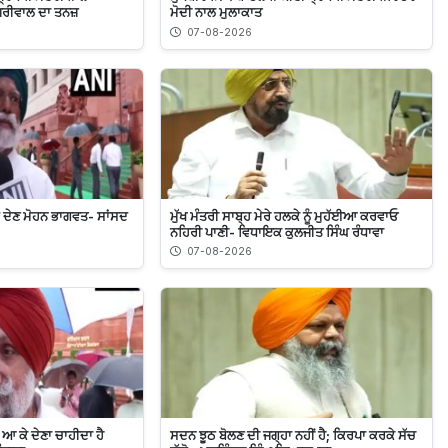
ਜਰੀਵਾਲ ਦਾ ਤਨਜ਼
ਮੋਦੀ ਨਾਲ ਮੁਲਾਕਾਤ
07-08-2026
ਸ਼ ਦੇਣ ਮੋਹਨ ਭਾਗਵਤ- ਸਾਂਸਦ
ਮੁੱਖ ਮੰਤਰੀ ਸਾਬ੍ਹ ਮੇਰੇ ਹਲਕੇ ਨੂੰ ਮੁਹੱਈਆ ਕਰਵਾਓ
ਨਹਿਰੀ ਪਾਣੀ- ਵਿਧਾਇਕ ਕੁਲਜੀਤ ਸਿੰਘ ਰੰਧਾਵਾ
07-08-2026
ਚ ਆ ਕੇ ਦੇਣਾ ਚਾਹੀਦਾ ਹੈ
ਸਦਨ ਝੂਠ ਬੋਲਣ ਦੀ ਜਗ੍ਹਾ ਨਹੀਂ ਹੈ; ਕਿਰਪਾ ਕਰਕੇ ਸੱਚ