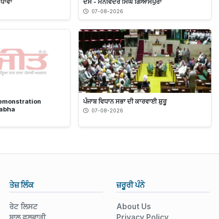
ੰਧਾਵਾ
ਦੱਸੋ - ਮਨਵਿੰਦਰ ਸਿੰਘ ਗਿਆਸਪੁਰਾ
07-08-2026
emonstration
ਪੰਜਾਬ ਵਿਧਾਨ ਸਭਾ ਦੀ ਕਾਰਵਾਈ ਸ਼ੁਰੂ
Sabha
07-08-2026
ਤੇਜ਼ ਲਿੰਕ
ਜ਼ਰੂਰੀ ਪੰਨੇ
ਰੇਟ ਲਿਸਟ
About Us
ਬਾਲ ਫੁਲਵਾੜੀ
Privacy Policy