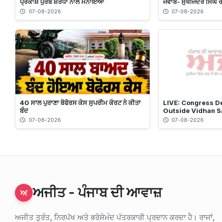
ਪ੍ਰਕਾਸ਼ ਪੁਰਬ ਸ਼ਰਧਾ ਨਾਲ ਮਨਾਇਆ
ਜਵਾਬ- ਸੁਖਜਿੰਦਰ ਸਿੰਘ ਰ
07-08-2026
07-08-2026
40 ਸਾਲ ਪੁਰਾਣਾ ਬੋਫੋਰਸ ਕੇਸ ਸੁਪਰੀਮ ਕੋਰਟ ਨੇ ਕੀਤਾ
LIVE: Congress D
ਬੰਦ
Outside Vidhan 
07-08-2026
07-08-2026
ਅਜੀਤ - ਪੰਜਾਬ ਦੀ ਆਵਾਜ਼
ਅ
ਅਜੀਤ ਤੁਰੰਤ, ਨਿਰਪੱਖ ਅਤੇ ਭਰੋਸੇਮੰਦ ਪੱਤਰਕਾਰੀ ਪ੍ਰਦਾਨ ਕਰਦਾ ਹੈ। ਰਾਜਾਂ,