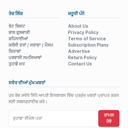
ਤੇਜ਼ ਲਿੰਕ
ਜ਼ਰੂਰੀ ਪੰਨੇ
ਰੇਟ ਲਿਸਟ
About Us
ਬਾਲ ਫੁਲਵਾੜੀ
Privacy Policy
ਸ਼ਹਿਨਾਈਆਂ
Terms of Service
ਕਰੰਸੀ ਦਰਾਂ / ਸਰਾਫਾ / ਮੌਸਮ
Subscription Plans
ਕਿਤਾਬਾਂ
Advertise
ਪਰਵਾਸੀ ਸਮਸਿਆਵਾਂ
Return Policy
ਤੁਹਾਡੇ ਖ਼ਤ
Contact Us
ਸਵੇਰ ਦੀਆਂ ਮੁੱਖ ਖ਼ਬਰਾਂ
ਹਰ ਰੋਜ਼ ਸਵੇਰੇ ਸਿੱਧੇ ਆਪਣੇ ਇਨਬਾਕਸ ਵਿੱਚ ਪ੍ਰਮੁੱਖ ਖ਼ਬਰਾਂ ਪ੍ਰਾਪਤ ਕਰਨ
ਲਈ ਸਬਸਕ੍ਰਾਈਬ ਕਰੋ।
ਸ਼ਾਮਲ
ਹੋਵੋ