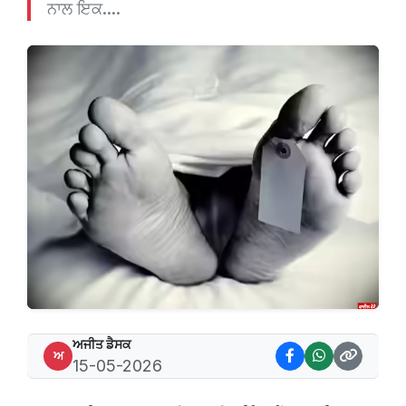
ਨਾਲ ਇਕ....
ਅਜੀਤ ਡੈਸਕ
ਅ
15-05-2026