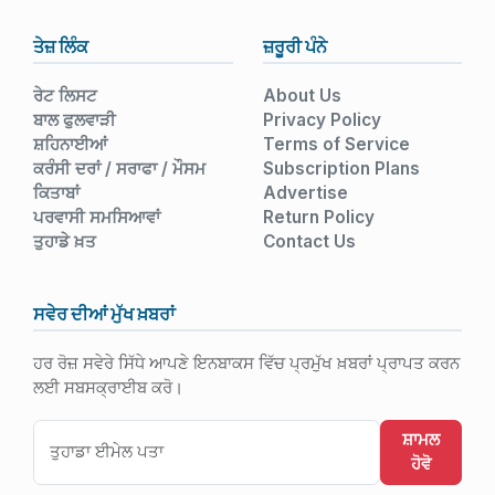
ਤੇਜ਼ ਲਿੰਕ
ਜ਼ਰੂਰੀ ਪੰਨੇ
ਰੇਟ ਲਿਸਟ
About Us
ਬਾਲ ਫੁਲਵਾੜੀ
Privacy Policy
ਸ਼ਹਿਨਾਈਆਂ
Terms of Service
ਕਰੰਸੀ ਦਰਾਂ / ਸਰਾਫਾ / ਮੌਸਮ
Subscription Plans
ਕਿਤਾਬਾਂ
Advertise
ਪਰਵਾਸੀ ਸਮਸਿਆਵਾਂ
Return Policy
ਤੁਹਾਡੇ ਖ਼ਤ
Contact Us
ਸਵੇਰ ਦੀਆਂ ਮੁੱਖ ਖ਼ਬਰਾਂ
ਹਰ ਰੋਜ਼ ਸਵੇਰੇ ਸਿੱਧੇ ਆਪਣੇ ਇਨਬਾਕਸ ਵਿੱਚ ਪ੍ਰਮੁੱਖ ਖ਼ਬਰਾਂ ਪ੍ਰਾਪਤ ਕਰਨ
ਲਈ ਸਬਸਕ੍ਰਾਈਬ ਕਰੋ।
ਸ਼ਾਮਲ
ਹੋਵੋ