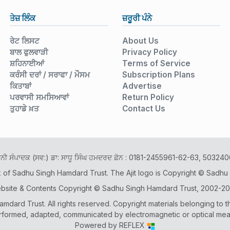
ਤੇਜ਼ ਲਿੰਕ
ਜ਼ਰੂਰੀ ਪੰਨੇ
ਰੇਟ ਲਿਸਟ
About Us
ਬਾਲ ਫੁਲਵਾੜੀ
Privacy Policy
ਸ਼ਹਿਨਾਈਆਂ
Terms of Service
ਕਰੰਸੀ ਦਰਾਂ / ਸਰਾਫਾ / ਮੌਸਮ
Subscription Plans
ਕਿਤਾਬਾਂ
Advertise
ਪਰਵਾਸੀ ਸਮਸਿਆਵਾਂ
Return Policy
ਤੁਹਾਡੇ ਖ਼ਤ
Contact Us
ਾਨੀ ਸੰਪਾਦਕ (ਸਵ:) ਡਾ: ਸਾਧੂ ਸਿੰਘ ਹਮਦਰਦ ਫ਼ੋਨ : 0181-2455961-62-63, 503
k of Sadhu Singh Hamdard Trust. The Ajit logo is Copyright © Sadhu
bsite & Contents Copyright © Sadhu Singh Hamdard Trust, 2002-20
dard Trust. All rights reserved. Copyright materials belonging to t
rformed, adapted, communicated by electromagnetic or optical means 
Powered by
REFLEX