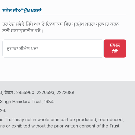
ਸਵੇਰ ਦੀਆਂ ਮੁੱਖ ਖ਼ਬਰਾਂ
ਹਰ ਰੋਜ਼ ਸਵੇਰੇ ਸਿੱਧੇ ਆਪਣੇ ਇਨਬਾਕਸ ਵਿੱਚ ਪ੍ਰਮੁੱਖ ਖ਼ਬਰਾਂ ਪ੍ਰਾਪਤ ਕਰਨ
ਲਈ ਸਬਸਕ੍ਰਾਈਬ ਕਰੋ।
ਸ਼ਾਮਲ
ਹੋਵੋ
2400, ਫੈਕਸ : 2455960, 2220593, 2222688
 Singh Hamdard Trust, 1984.
26.
he Trust may not in whole or in part be produced, reproduced,
or exhibited without the prior written consent of the Trust.