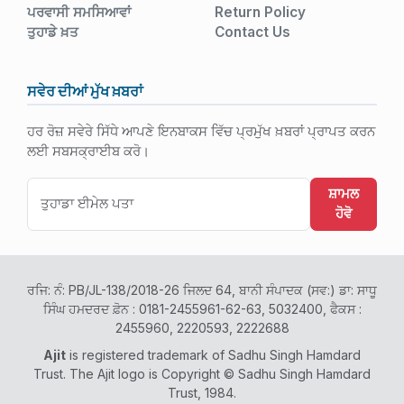
ਪਰਵਾਸੀ ਸਮਸਿਆਵਾਂ
Return Policy
ਤੁਹਾਡੇ ਖ਼ਤ
Contact Us
ਸਵੇਰ ਦੀਆਂ ਮੁੱਖ ਖ਼ਬਰਾਂ
ਹਰ ਰੋਜ਼ ਸਵੇਰੇ ਸਿੱਧੇ ਆਪਣੇ ਇਨਬਾਕਸ ਵਿੱਚ ਪ੍ਰਮੁੱਖ ਖ਼ਬਰਾਂ ਪ੍ਰਾਪਤ ਕਰਨ
ਲਈ ਸਬਸਕ੍ਰਾਈਬ ਕਰੋ।
ਸ਼ਾਮਲ
ਹੋਵੋ
ਰਜਿ: ਨੰ: PB/JL-138/2018-26 ਜਿਲਦ 64, ਬਾਨੀ ਸੰਪਾਦਕ (ਸਵ:) ਡਾ: ਸਾਧੂ
ਸਿੰਘ ਹਮਦਰਦ ਫ਼ੋਨ : 0181-2455961-62-63, 5032400, ਫੈਕਸ :
2455960, 2220593, 2222688
Ajit
is registered trademark of Sadhu Singh Hamdard
Trust. The Ajit logo is Copyright © Sadhu Singh Hamdard
Trust, 1984.