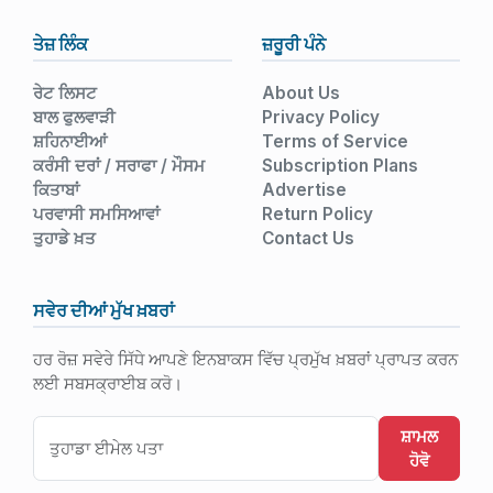
ਤੇਜ਼ ਲਿੰਕ
ਜ਼ਰੂਰੀ ਪੰਨੇ
ਰੇਟ ਲਿਸਟ
About Us
ਬਾਲ ਫੁਲਵਾੜੀ
Privacy Policy
ਸ਼ਹਿਨਾਈਆਂ
Terms of Service
ਕਰੰਸੀ ਦਰਾਂ / ਸਰਾਫਾ / ਮੌਸਮ
Subscription Plans
ਕਿਤਾਬਾਂ
Advertise
ਪਰਵਾਸੀ ਸਮਸਿਆਵਾਂ
Return Policy
ਤੁਹਾਡੇ ਖ਼ਤ
Contact Us
ਸਵੇਰ ਦੀਆਂ ਮੁੱਖ ਖ਼ਬਰਾਂ
ਹਰ ਰੋਜ਼ ਸਵੇਰੇ ਸਿੱਧੇ ਆਪਣੇ ਇਨਬਾਕਸ ਵਿੱਚ ਪ੍ਰਮੁੱਖ ਖ਼ਬਰਾਂ ਪ੍ਰਾਪਤ ਕਰਨ
ਲਈ ਸਬਸਕ੍ਰਾਈਬ ਕਰੋ।
ਸ਼ਾਮਲ
ਹੋਵੋ