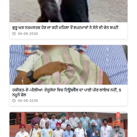
ਗੁਰੂ ਘਰ ਨਤਮਸਤਕ ਹੋਣ ਜਾ ਰਹੀ ਮਹਿਲਾ ਤੋਂ ਝਪਟਮਾਰਾਂ ਨੇ ਸੋਨੇ ਦੀ ਚੇਨ ਝਪਟੀ
06-08-2026
ਹਕੀਕਤ-ਏ-ਪੀਲੀਆ: ਦੇਸੂਜੋਧਾ ਵਿਚ ਟਿਊਬਵੈੱਲ ਦਾ ਪਾਣੀ ਪੀਣ ਲਾਇਕ ਨਹੀਂ, 5
ਨਮੂਨੇ ਫੇਲ
06-08-2026