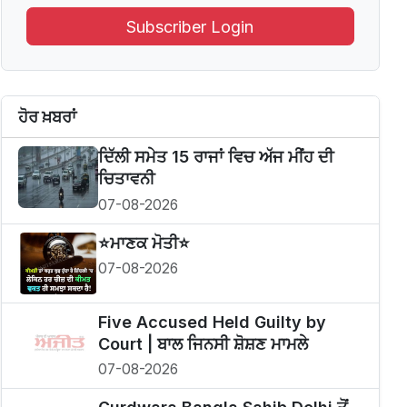
Subscriber Login
ਹੋਰ ਖ਼ਬਰਾਂ
ਦਿੱਲੀ ਸਮੇਤ 15 ਰਾਜਾਂ ਵਿਚ ਅੱਜ ਮੀਂਹ ਦੀ
ਚਿਤਾਵਨੀ
07-08-2026
⭐️ਮਾਣਕ ਮੋਤੀ⭐️
07-08-2026
Five Accused Held Guilty by
Court | ਬਾਲ ਜਿਨਸੀ ਸ਼ੋਸ਼ਣ ਮਾਮਲੇ
07-08-2026