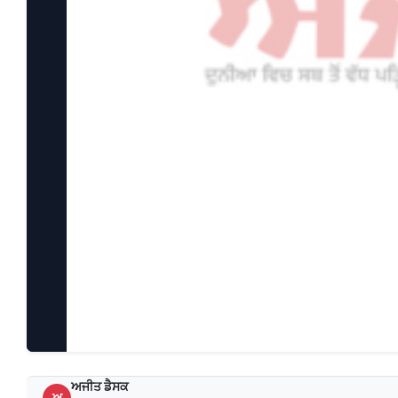
ਅਜੀਤ ਡੈਸਕ
ਅ