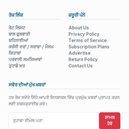
ਤੇਜ਼ ਲਿੰਕ
ਜ਼ਰੂਰੀ ਪੰਨੇ
ਰੇਟ ਲਿਸਟ
About Us
ਬਾਲ ਫੁਲਵਾੜੀ
Privacy Policy
ਸ਼ਹਿਨਾਈਆਂ
Terms of Service
ਕਰੰਸੀ ਦਰਾਂ / ਸਰਾਫਾ / ਮੌਸਮ
Subscription Plans
ਕਿਤਾਬਾਂ
Advertise
ਪਰਵਾਸੀ ਸਮਸਿਆਵਾਂ
Return Policy
ਤੁਹਾਡੇ ਖ਼ਤ
Contact Us
ਸਵੇਰ ਦੀਆਂ ਮੁੱਖ ਖ਼ਬਰਾਂ
ਹਰ ਰੋਜ਼ ਸਵੇਰੇ ਸਿੱਧੇ ਆਪਣੇ ਇਨਬਾਕਸ ਵਿੱਚ ਪ੍ਰਮੁੱਖ ਖ਼ਬਰਾਂ ਪ੍ਰਾਪਤ ਕਰਨ
ਲਈ ਸਬਸਕ੍ਰਾਈਬ ਕਰੋ।
ਸ਼ਾਮਲ
ਹੋਵੋ