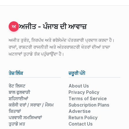
ਅਜੀਤ - ਪੰਜਾਬ ਦੀ ਆਵਾਜ਼
ਅ
ਅਜੀਤ ਤੁਰੰਤ, ਨਿਰਪੱਖ ਅਤੇ ਭਰੋਸੇਮੰਦ ਪੱਤਰਕਾਰੀ ਪ੍ਰਦਾਨ ਕਰਦਾ ਹੈ।
ਰਾਜਾਂ, ਰਾਸ਼ਟਰੀ ਰਾਜਨੀਤੀ ਅਤੇ ਅੰਤਰਰਾਸ਼ਟਰੀ ਖੇਤਰਾਂ ਦੀਆਂ ਤਾਜ਼ਾ
ਘਟਨਾਵਾਂ ਤੁਹਾਡੇ ਤੱਕ ਪਹੁੰਚਾਉਂਦਾ ਹੈ।
ਤੇਜ਼ ਲਿੰਕ
ਜ਼ਰੂਰੀ ਪੰਨੇ
ਰੇਟ ਲਿਸਟ
About Us
ਬਾਲ ਫੁਲਵਾੜੀ
Privacy Policy
ਸ਼ਹਿਨਾਈਆਂ
Terms of Service
ਕਰੰਸੀ ਦਰਾਂ / ਸਰਾਫਾ / ਮੌਸਮ
Subscription Plans
ਕਿਤਾਬਾਂ
Advertise
ਪਰਵਾਸੀ ਸਮਸਿਆਵਾਂ
Return Policy
ਤੁਹਾਡੇ ਖ਼ਤ
Contact Us