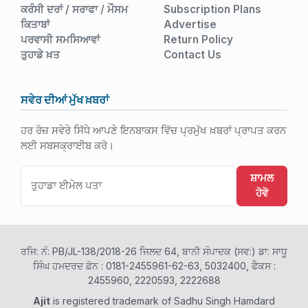
ਕਰੰਸੀ ਦਰਾਂ / ਸਰਾਫਾ / ਮੌਸਮ
Subscription Plans
ਕਿਤਾਬਾਂ
Advertise
ਪਰਵਾਸੀ ਸਮਸਿਆਵਾਂ
Return Policy
ਤੁਹਾਡੇ ਖ਼ਤ
Contact Us
ਸਵੇਰ ਦੀਆਂ ਮੁੱਖ ਖ਼ਬਰਾਂ
ਹਰ ਰੋਜ਼ ਸਵੇਰੇ ਸਿੱਧੇ ਆਪਣੇ ਇਨਬਾਕਸ ਵਿੱਚ ਪ੍ਰਮੁੱਖ ਖ਼ਬਰਾਂ ਪ੍ਰਾਪਤ ਕਰਨ
ਲਈ ਸਬਸਕ੍ਰਾਈਬ ਕਰੋ।
ਸ਼ਾਮਲ
ਹੋਵੋ
ਰਜਿ: ਨੰ: PB/JL-138/2018-26 ਜਿਲਦ 64, ਬਾਨੀ ਸੰਪਾਦਕ (ਸਵ:) ਡਾ: ਸਾਧੂ
ਸਿੰਘ ਹਮਦਰਦ ਫ਼ੋਨ : 0181-2455961-62-63, 5032400, ਫੈਕਸ :
2455960, 2220593, 2222688
Ajit
is registered trademark of Sadhu Singh Hamdard