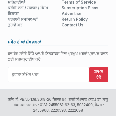
ਸ਼ਹਿਨਾਈਆਂ
Terms of Service
ਕਰੰਸੀ ਦਰਾਂ / ਸਰਾਫਾ / ਮੌਸਮ
Subscription Plans
ਕਿਤਾਬਾਂ
Advertise
ਪਰਵਾਸੀ ਸਮਸਿਆਵਾਂ
Return Policy
ਤੁਹਾਡੇ ਖ਼ਤ
Contact Us
ਸਵੇਰ ਦੀਆਂ ਮੁੱਖ ਖ਼ਬਰਾਂ
ਹਰ ਰੋਜ਼ ਸਵੇਰੇ ਸਿੱਧੇ ਆਪਣੇ ਇਨਬਾਕਸ ਵਿੱਚ ਪ੍ਰਮੁੱਖ ਖ਼ਬਰਾਂ ਪ੍ਰਾਪਤ ਕਰਨ
ਲਈ ਸਬਸਕ੍ਰਾਈਬ ਕਰੋ।
ਸ਼ਾਮਲ
ਹੋਵੋ
ਰਜਿ: ਨੰ: PB/JL-138/2018-26 ਜਿਲਦ 64, ਬਾਨੀ ਸੰਪਾਦਕ (ਸਵ:) ਡਾ: ਸਾਧੂ
ਸਿੰਘ ਹਮਦਰਦ ਫ਼ੋਨ : 0181-2455961-62-63, 5032400, ਫੈਕਸ :
2455960, 2220593, 2222688